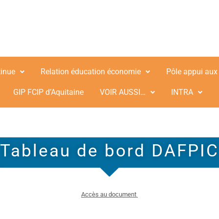
tinue
Relation éducation économie
Pôle appui aux
GIP FCIP d’Aquitaine
VOIR AUSSI…
INTRA
Tableau de bord DAFPIC
Accès au document