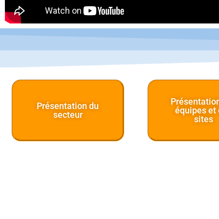
Présentatio
Présentation du
équipes et
secteur
sites