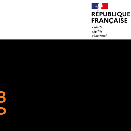
B
âtiment et Travau
P
erformance énerg