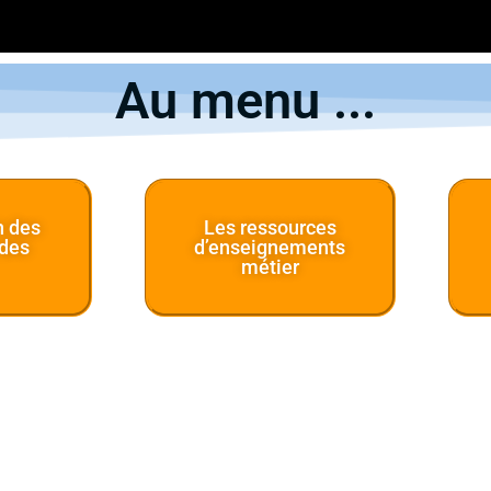
Au menu ...
n des
Les ressources
 des
d’enseignements
métier