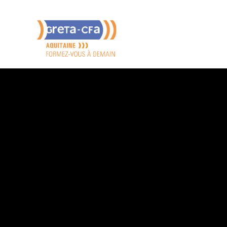
x Publics
étique  