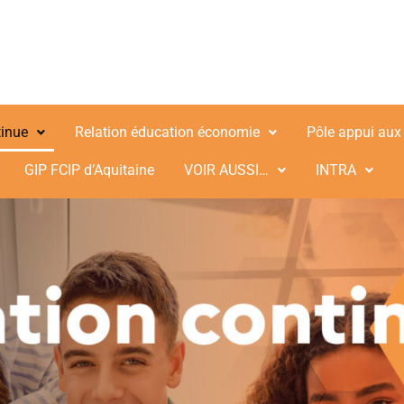
tinue
Relation éducation économie
Pôle appui aux
GIP FCIP d’Aquitaine
VOIR AUSSI…
INTRA