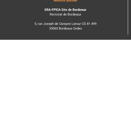
Adresse postale
SRA-FPICA Site de Bordeaux
Rectorat de Bordeaux
5, rue Joseph de Carayon Latour CS 81 499
33060 Bordeaux Cedex