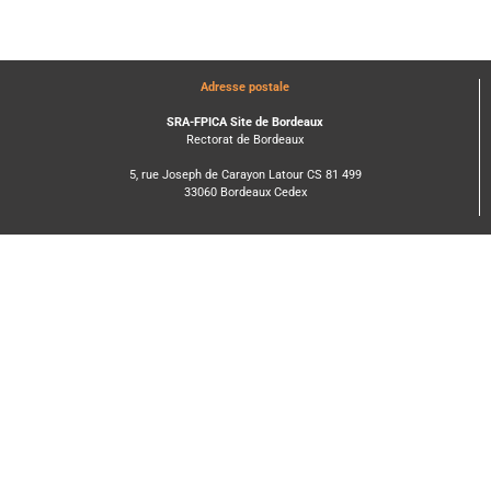
Adresse postale
SRA-FPICA Site de Bordeaux
Rectorat de Bordeaux
5, rue Joseph de Carayon Latour CS 81 499
33060 Bordeaux Cedex