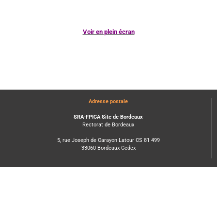
Voir en plein écran
Adresse postale
SRA-FPICA Site de Bordeaux
Rectorat de Bordeaux
5, rue Joseph de Carayon Latour CS 81 499
33060 Bordeaux Cedex