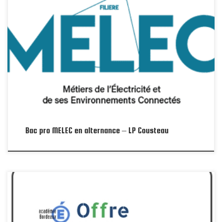
Grand Carénage - bac pro melec en apprentissage - LP Cousteau Portail
apprenants
Bac pro MELEC en alternance – LP Cousteau