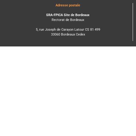
Adresse postale
SRA-FPICA Site de Bordeaux
Rectorat de Bordeaux
5, rue Joseph de Carayon Latour CS 81 499
33060 Bordeaux Cedex